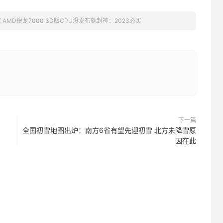
 AMD锐龙7000 3D版CPU没发布就封神：2023必买
下一篇
全国初雪地图出炉：南方6省有望先迎初雪 北方未降雪原
因在此