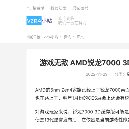
Hi, 请登录
我要注册
找回密码
欢迎光临
我们一直在努力
当前位置：
v2ra小站
资讯
正文


游戏无敌 AMD锐龙7000 
2022-11-29
分类：
AMD的5nm Zen4家族已经上了锐龙700
也在路上了，明年1月份的CES展会上还会有锐龙
对游戏玩家来说，锐龙7000 3D缓存版可能是
便是13代酷睿发布后，它依然是当前游戏性