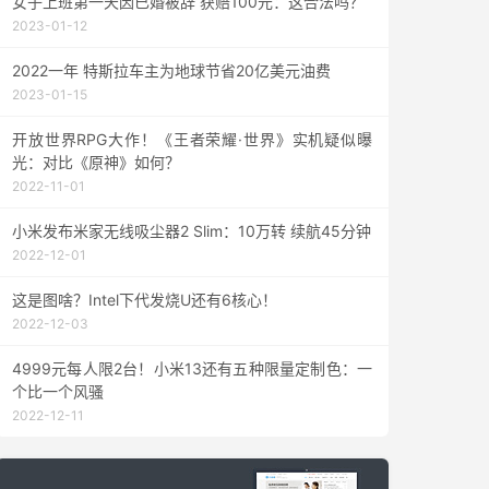
女子上班第一天因已婚被辞 获赔100元：这合法吗？
2023-01-12
2022一年 特斯拉车主为地球节省20亿美元油费
2023-01-15
开放世界RPG大作！《王者荣耀·世界》实机疑似曝
光：对比《原神》如何？
2022-11-01
小米发布米家无线吸尘器2 Slim：10万转 续航45分钟
2022-12-01
这是图啥？Intel下代发烧U还有6核心！
2022-12-03
4999元每人限2台！小米13还有五种限量定制色：一
个比一个风骚
2022-12-11