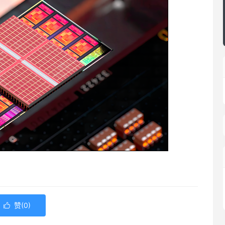
赞(
0
)
