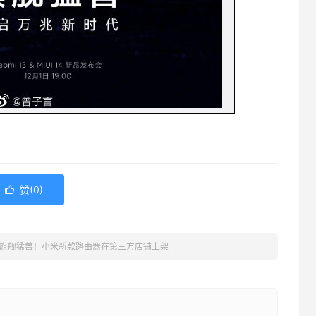
赞(
0
)

旗舰猛兽！小米新款路由器在第三方店铺上架