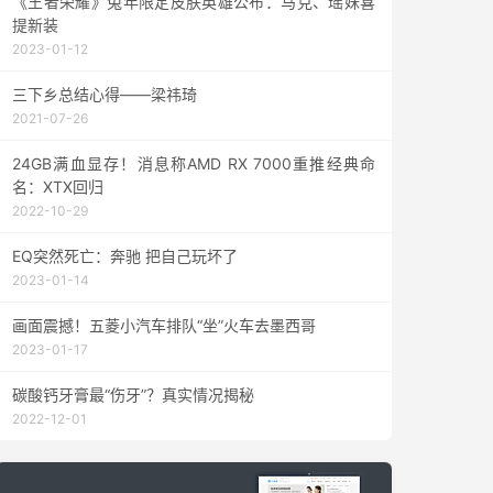
《王者荣耀》兔年限定皮肤英雄公布：马克、瑶妹喜
提新装
2023-01-12
三下乡总结心得——梁祎琦
2021-07-26
24GB满血显存！消息称AMD RX 7000重推经典命
名：XTX回归
2022-10-29
EQ突然死亡：奔驰 把自己玩坏了
2023-01-14
画面震撼！五菱小汽车排队“坐”火车去墨西哥
2023-01-17
碳酸钙牙膏最“伤牙”？真实情况揭秘
2022-12-01