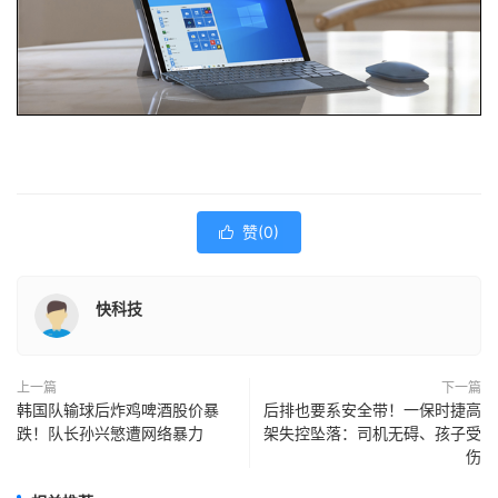
赞(
0
)

快科技
上一篇
下一篇
韩国队输球后炸鸡啤酒股价暴
后排也要系安全带！一保时捷高
跌！队长孙兴慜遭网络暴力
架失控坠落：司机无碍、孩子受
伤