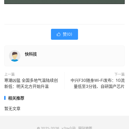
赞(
0
)

快科技
上一篇
下一篇
寒潮凶猛 全国多地气温陆续创
中兴F30随身Wi-Fi发布：1G流
新低：明天北方开始升温
量低至3分钱、自研国产芯片
相关推荐
暂无文章
© 2021-2026
v2ra小站
网站地图