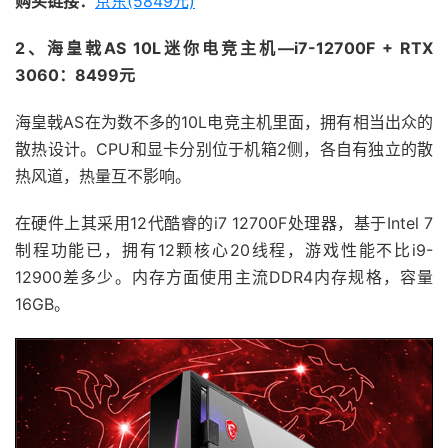
购买链接：
京东(5849元)
2、海皇戟AS 10L迷你电竞主机—i7-12700F + RTX
3060：8499元
海皇戟AS在为数不多的10L电竞主机里面，拥有相当出众的
散热设计。CPU和显卡分别位于机箱2侧，各自有独立的散
热风道，热量互不影响。
在硬件上其采用12代酷睿的i7 12700F处理器，基于Intel 7
制程功能已，拥有12颗核心20线程，游戏性能不比i9-
12900差多少。内存方面使用主流DDR4内存规格，容量
16GB。