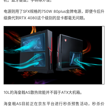
电源则用了SFX规格的750W 80plus金牌电源，即便今后升
级换代到RTX 4080这个级别的显卡都毫无问题。
10L的海皇戟AS散热效能并不弱于ATX大机箱。
海皇戟AS目前正在京东平台进行秒杀预售活动，秒杀价