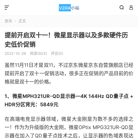



资讯
正文

提前开启双十一！微星显示器以及多款硬件历
史低价促销
2022-10-29
阅读(503)
评论(0)
虽然11月11日才是双11，不过京东微星京东自营旗舰店已经
提前开启了双十一促销活动，很多正在促销的产品目前的价
格就是双十一的价格。
1、微星MPH321UR-QD显示器—4K 144Hz QD量子点 +
HDR分区背光：5849元
在高端电竞显示器领域，微星大金刚是为数不多的选择之
一！作为为升级版的大金刚，微星OPtix MPG321UR-QD显
示器在加入了QD量子点技术之后，让显示器的色域表现达