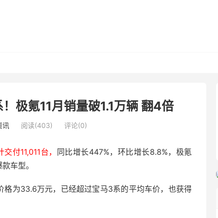
！极氪11月销量破1.1万辆 翻4倍
资讯
阅读(403)
评论(0)
交付11,011台，
同比增长447%，环比增长8.8%，极氪
爆款车型。
价格为33.6万元，已经超过宝马3系的平均车价，也获得