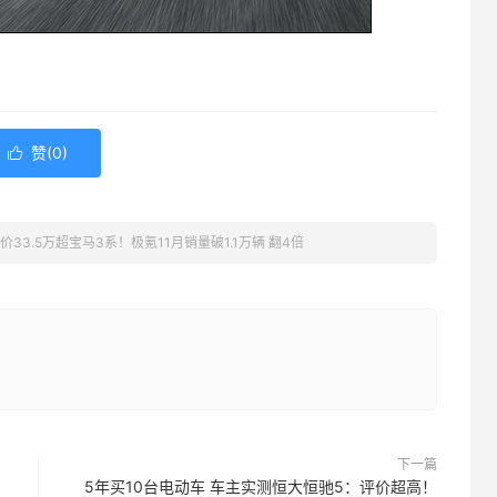
赞(
0
)

价33.5万超宝马3系！极氪11月销量破1.1万辆 翻4倍
下一篇
5年买10台电动车 车主实测恒大恒驰5：评价超高！