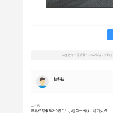
未经允许不得转载：
v2ra小站
»
平均车
快科技
上一篇
世界杯阿根廷2-0波兰！小组第一出线、梅西失点