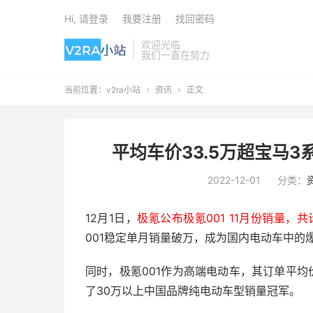
Hi, 请登录
我要注册
找回密码
欢迎光临
我们一直在努力
当前位置：
v2ra小站
资讯
正文


平均车价33.5万超宝马3系
2022-12-01
分类：
12月1日，
极氪公布极氪001 11月份销量，共计
001稳定单月销量破万，成为国内电动车中的
同时，极氪001作为高端电动车，其订单平均
了30万以上中国品牌纯电动车型销量冠军。