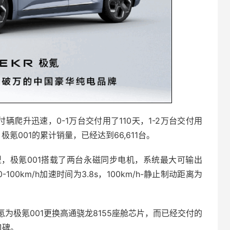
辆爬升迅速，0-1万台交付用了110天，1-2万台交付用
极氪001的累计销量，已经达到66,611台。
型，极氪001搭载了两台永磁同步电机，系统最大可输出
00km/h加速时间为3.8s，100km/h-静止制动距离为
为极氪001更换高通骁龙8155座舱芯片，而已经交付的
口碑。