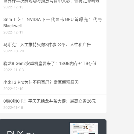
世界杯半决赛现场将播放两首中文歌：你肯定都听过
2022-12-13
3nm工艺！NVIDIA下一代显卡GPU首曝光：代号
Blackwell
2022-12-11
马斯克：入主推特只做3件事 公平、人性和广告
2022-10-29
骁龙8 Gen2安卓机皇要来了：18GB内存+1TB存储
2022-11-03
小米13 Pro为何不用直屏？雷军解释原因
2022-12-19
0糖0脂0卡！平仄无糖龙井茶大促：最高立省26元
2022-11-19