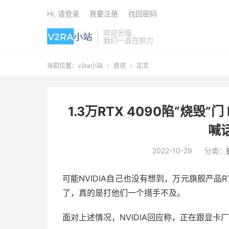
Hi, 请登录
我要注册
找回密码
欢迎光临
我们一直在努力
当前位置：
v2ra小站
资讯
正文


1.3万RTX 4090陷“烧
喊
2022-10-29
分类：
可能NVIDIA自己也没有想到，万元旗舰产品R
了，真的是打他们一个措手不及。
面对上述情况，NVIDIA回应称，正在跟显