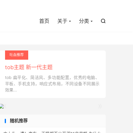

首页
关于
分类

吐血推荐
tob主题 新一代主题
tob 扁平化、简洁风、多功能配置，优秀的电脑、
平板、手机支持，响应式布局，不同设备不同展示
效果...


随机推荐