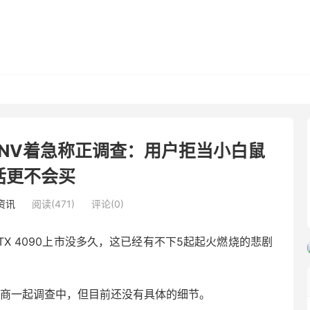
毁”门 NV着急称正调查：用户拒当小白鼠
话更不会买
资讯
阅读(471)
评论(0)
TX 4090上市没多久，这已经有不下5起起火燃烧的悲剧
卡厂商一起调查中，但目前还没有具体的细节。