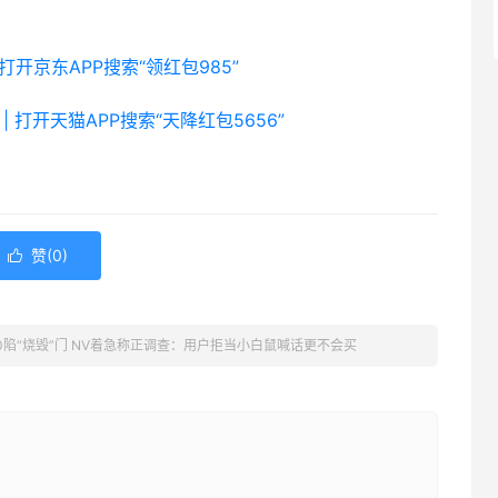
 打开京东APP搜索“领红包985”
| 打开天猫APP搜索“天降红包5656”
赞(
0
)

4090陷“烧毁”门 NV着急称正调查：用户拒当小白鼠喊话更不会买