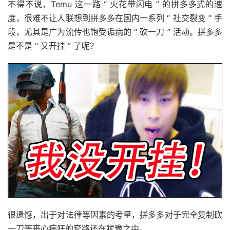
不得不说，Temu 这一路 “ 火花带闪电 ” 的拼多多式的速
度，很难不让人联想到拼多多在国内一系列 “ 社交裂变 ” 手
段，尤其是广为流传也饱受诟病的 “ 砍一刀 ” 活动。拼多多
是不是 “ 又开挂 ” 了呢？
很遗憾，出于对法律等因素的考量，拼多多对于完全复制砍
一刀等丧心病狂的套路还在犹豫之中。