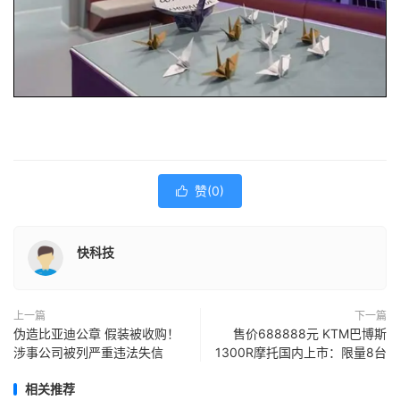
赞(
0
)

快科技
上一篇
下一篇
伪造比亚迪公章 假装被收购！
售价688888元 KTM巴博斯
涉事公司被列严重违法失信
1300R摩托国内上市：限量8台
相关推荐