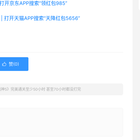
 打开京东APP搜索“领红包985”
| 打开天猫APP搜索“天降红包5656”
赞(
0
)

战神5》完美通关至少50小时 甚至70小时都没打完