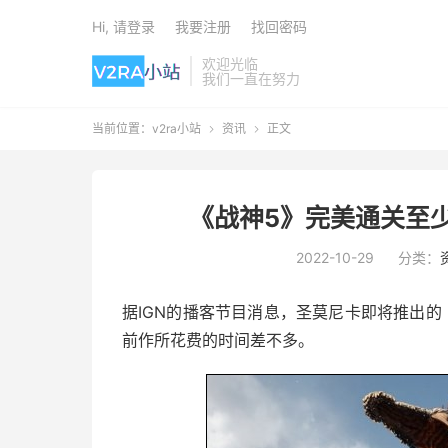
Hi, 请登录
我要注册
找回密码
欢迎光临
我们一直在努力
当前位置：
v2ra小站
资讯
正文


《战神5》完美通关至少
2022-10-29
分类：
据IGN的播客节目消息，圣莫尼卡即将推出的
前作所花费的时间差不多。