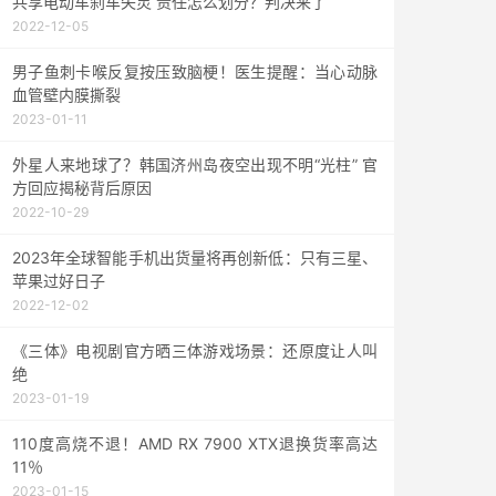
共享电动车刹车失灵 责任怎么划分？判决来了
2022-12-05
男子鱼刺卡喉反复按压致脑梗！医生提醒：当心动脉
血管壁内膜撕裂
2023-01-11
外星人来地球了？韩国济州岛夜空出现不明“光柱” 官
方回应揭秘背后原因
2022-10-29
2023年全球智能手机出货量将再创新低：只有三星、
苹果过好日子
2022-12-02
《三体》电视剧官方晒三体游戏场景：还原度让人叫
绝
2023-01-19
110度高烧不退！AMD RX 7900 XTX退换货率高达
11％
2023-01-15