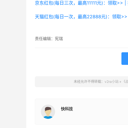
京东红包(每日三次，最高11111元)：领取>> |
天猫红包(每日一次，最高22888元)：领取>> 
责任编辑：宪瑞
未经允许不得转载：
v2ra小站
»
《
快科技