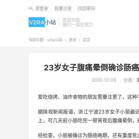
Hi, 请登录
我要注册
找回密码
欢迎光临
我们一直在努力
当前位置：
v2ra小站
资讯
正文


23岁女子腹痛晕倒确诊肠
2022-12-03
分类：
爱吃烧烤、油炸食物的朋友需要注意了，这种
据陕视新闻报道，浙江宁波23岁女子小丽最
上，可几天前小丽吃完一顿宵夜后腹痛晕倒，
经检查，小丽被确诊为肠癌晚期，还有重度贫