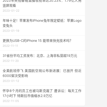
2023年央视春晚直播收视率达20.23%：1.79亿人用
竖屏观看
2023-01-22
年味十足！苹果发布iPhone兔年限定壁纸：苹果Logo
变兔头
2023-01-19
更换为USB-C的iPhone 15 能带来快充技术吗？
2022-11-11
31省份平均工资发布：北京、上海非私营超19万元
2022-11-20
全美航班停飞 美国航空局公布新进展：已放开 但近
6000架次受影响
2023-01-12
怀孕8个月的员工也被马斯克裁了 遭诉讼：每天工作
17小时下 特斯拉市值缩水2.9万亿
2022-11-05