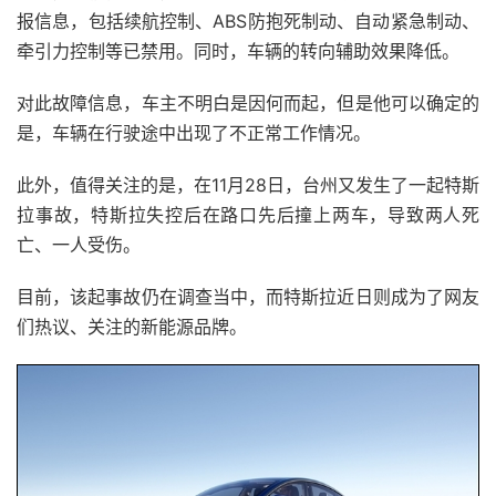
报信息，包括续航控制、ABS防抱死制动、自动紧急制动、
牵引力控制等已禁用。同时，车辆的转向辅助效果降低。
对此故障信息，车主不明白是因何而起，但是他可以确定的
是，车辆在行驶途中出现了不正常工作情况。
此外，值得关注的是，在11月28日，台州又发生了一起特斯
拉事故，特斯拉失控后在路口先后撞上两车，导致两人死
亡、一人受伤。
目前，该起事故仍在调查当中，而特斯拉近日则成为了网友
们热议、关注的新能源品牌。