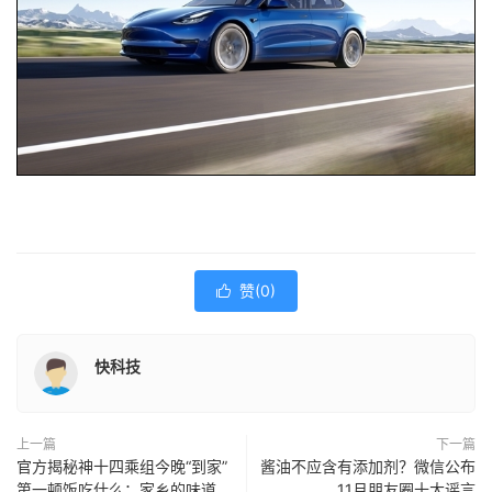
赞(
0
)

快科技
上一篇
下一篇
官方揭秘神十四乘组今晚“到家”
酱油不应含有添加剂？微信公布
第一顿饭吃什么：家乡的味道
11月朋友圈十大谣言