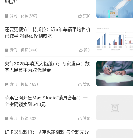
5毛/片
资讯
阅读(587)
赞(
0
)


还要更便宜！特斯拉：近5年车辆平均售价
已减半 将继续控制成本
资讯
阅读(664)
赞(
1
)


央行2025年消灭大额纸币？专家发声：数
字人民币不为取代现金
资讯
阅读(483)
赞(
0
)


苹果官网开售Mac Studio“锁具套装”：一
个密码锁卖到548元
资讯
阅读(502)
赞(
0
)


矿卡又出新招：显存也能翻新 与全新无异