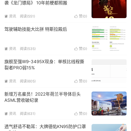
袭《龙门镖局》 10年前梗都照搬
资讯
阅读(551)
赞(
0
)


驾驶辅助技能大比拼 特斯拉殿后
资讯
阅读(535)
赞(
0
)


旗舰至强W9-3495X现身：单核比线程撕
裂者PRO弱15%
资讯
阅读(605)
赞(
0
)


新增万名雇员！2022年荷兰半导体巨头
ASML营收破纪录
资讯
阅读(631)
赞(
0
)


透气舒适不勒耳：大牌德佑KN95防护口罩