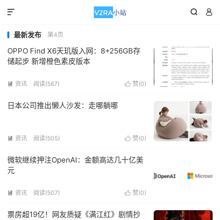



最新发布
第4页
OPPO Find X6天玑版入网：8+256GB存
储起步 新增橙色素皮版本
资讯
阅读(567)
赞(
0
)


日本公司推出懒人沙发：走哪躺哪
资讯
阅读(505)
赞(
0
)


微软继续押注OpenAI：金额高达几十亿美
元
资讯
阅读(507)
赞(
0
)


票房超19亿！网友质疑《满江红》剧情抄