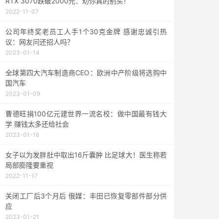
RTX 3070跌破2000元：劝你真的别买！
2022-11-07
公司年终奖老员工人手1个30克金牌 感谢忠诚引热
议：网友问还招人吗？
2023-01-14
全球第四大汽车制造商CEO：欧洲中产阶级将选购中
国汽车
2023-01-09
曹德旺捐100亿元建世界一流名校：做中国最有钱大
学 赚钱太多还给社会
2023-01-16
女子以为发胖肚中取出16斤囊肿 比足球大！医生称若
局部膨隆要重视
2022-11-17
关闭工厂后3个月后 俄媒：丰田已恢复零部件部分供
应
2023-01-21