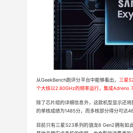
从GeekBench跑评分平台中能够看出，
三星S
个大核以2.80GHz的频率运行，集成Adreno 7
除了芯片组的详细信息外，这款机型显示还将配备8
的单核成绩为1485分，而多核部分得分可达48
目前只有三星S23系列的骁龙8 Gen2拥