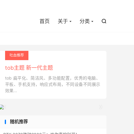

首页
关于
分类

吐血推荐
tob主题 新一代主题
tob 扁平化、简洁风、多功能配置，优秀的电脑、
平板、手机支持，响应式布局，不同设备不同展示
效果...


随机推荐