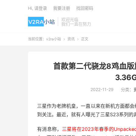
Hi, 请登录
我要注册
找回密码
欢迎光临
我们一直在努力
当前位置：
v2ra小站
资讯
正文


首款第二代骁龙8鸡血版
3.3
2022-11-29
分类：
三星作为老牌机皇，一直以来在新机方面都会
到关注。最近，就有人曝光了三星S23系列的
有消息称，
三星将在2023年春季的Unpac