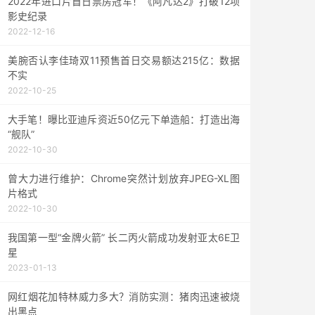
2022年进口片首日票房冠军！《阿凡达2》打破12项
影史纪录
2022-12-16
美腕否认李佳琦双11预售首日交易额达215亿：数据
不实
2022-10-25
大手笔！曝比亚迪斥资近50亿元下单造船：打造出海
“舰队”
2022-10-30
曾大力进行维护：Chrome突然计划放弃JPEG-XL图
片格式
2022-10-30
我国第一型“金牌火箭” 长二丙火箭成功发射亚太6E卫
星
2023-01-13
网红烟花加特林威力多大？消防实测：猪肉迅速被烧
出黑点