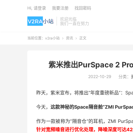
Hi, 请登录
我要注册
找回密码
欢迎光临
我们一直在努力
当前位置：
v2ra小站
资讯
正文


紫米推出PurSpace 2
2022-10-29
分类：
昨天，紫米宣布，将推出“年度重磅新品”：Spa
今天，
这款神秘的Space隔音舱“ZMI PurS
作为一款被称为“隔音仓”的耳机，ZMI PurSp
针对宽频噪音进行优化处理，降噪深度可达42