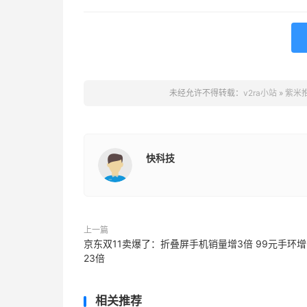
未经允许不得转载：
v2ra小站
»
紫米推
快科技
上一篇
京东双11卖爆了：折叠屏手机销量增3倍 99元手环
23倍
相关推荐