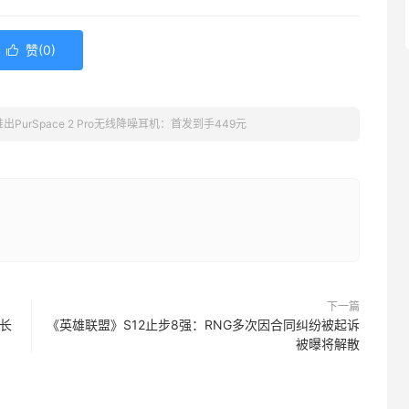
赞(
0
)

出PurSpace 2 Pro无线降噪耳机：首发到手449元
下一篇
增长
《英雄联盟》S12止步8强：RNG多次因合同纠纷被起诉
被曝将解散