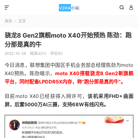



资讯
正文

骁龙8 Gen2旗舰moto X40开始预热 陈劲：跑
分那是真的牛
2022-10-29
阅读(421)
评论(0)
今日消息，联想集团中国区手机业务部总经理陈劲为moto
X40预热。陈劲暗示，
moto X40搭载骁龙8 Gen2新旗舰
平台，同时配备LPDDR5X内存，称”跑分那是真的牛“。
目前moto X40已经获得入网许可，
该机采用FHD+曲面
屏，后置5000万AI三摄，支持68W有线闪充。