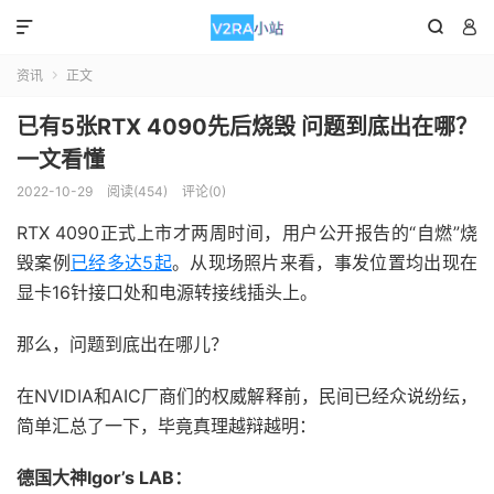



资讯
正文

已有5张RTX 4090先后烧毁 问题到底出在哪？
一文看懂
2022-10-29
阅读(454)
评论(0)
RTX 4090正式上市才两周时间，用户公开报告的“自燃”烧
毁案例
已经多达5起
。从现场照片来看，事发位置均出现在
显卡16针接口处和电源转接线插头上。
那么，问题到底出在哪儿？
在NVIDIA和AIC厂商们的权威解释前，民间已经众说纷纭，
简单汇总了一下，毕竟真理越辩越明：
德国大神Igor’s LAB：