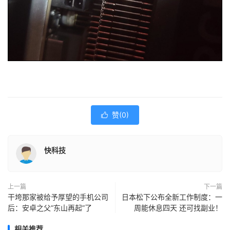
赞(
0
)

快科技
上一篇
下一篇
干垮那家被给予厚望的手机公司
日本松下公布全新工作制度：一
后：安卓之父“东山再起”了
周能休息四天 还可找副业！
相关推荐