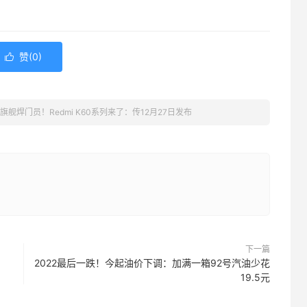
赞(
0
)

年旗舰焊门员！Redmi K60系列来了：传12月27日发布
下一篇
2022最后一跌！今起油价下调：加满一箱92号汽油少花
19.5元