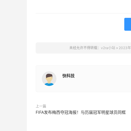
未经允许不得转载：
v2ra小站
»
2023
快科技
上一篇
FIFA发布梅西夺冠海报！与历届冠军明星球员同框