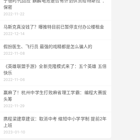
宁德时代回应“麒麟电池是否有计划供货给特斯拉”：
保密
2022-11-22
马斯克真没钱了？曝推特目前已暂停支付办公楼租金
2022-12-14
假扮医生、飞行员 最强的戏精都是怎么骗人的
2022-11-08
《英雄联盟手游》全新克隆模式来了：五个英雄 五倍
快乐
2022-11-06
赢麻了！杭州中学生打败麻省理工学霸：编程大赛拔
头筹
2022-11-29
携程梁建章建议：取消中考 缩短中小学学制 提前2年
上班
2023-01-10