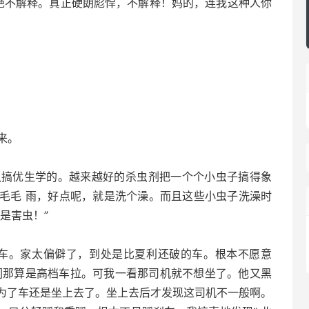
绝不解释。真正硬朗彪悍，不解释！妈的，连我这种人你
来。
搞优生学的。越来越好的杀虫剂把一个个小虫子搞得象
毛毛 雨，好点呢，就是洗个澡。而且这些小虫子洗澡时
是害虫！”
车。家太偏僻了，到处是比夏利还破的车。根本不愿意
我们那算是高档车拉。可我一看那司机就不想坐了。他又黑
为了车还是坐上去了。坐上去后才发现这司机不一般啊。