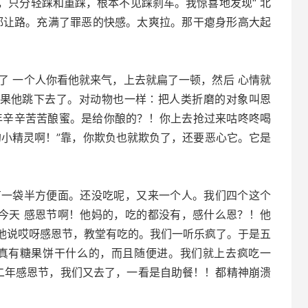
，只分轻踩和重踩，根本不见踩刹车。我惊喜地发现“ 北
都让路。充满了罪恶的快感。太爽拉。那干瘪身形高大起
。
 一个人你看他就来气，上去就扁了一顿，然后 心情就
结果他跳下去了。对动物也一样∶把人类折磨的对象叫恩
年辛辛苦苦酿蜜。是给你酿的？！你上去抢过来咕咚咚喝
的小精灵啊！”靠，你欺负也就欺负了，还要恶心它。它是
一袋半方便面。还没吃呢，又来一个人。我们四个这个
说今天 感恩节啊！他妈的，吃的都没有，感什么恩？！他
他说哎呀感恩节，教堂有吃的。我们一听乐疯了。于是五
果真有糖果饼干什么的，而且随便进。我们就上去疯吃一
第二年感恩节，我们又去了，一看是自助餐！！都精神崩溃