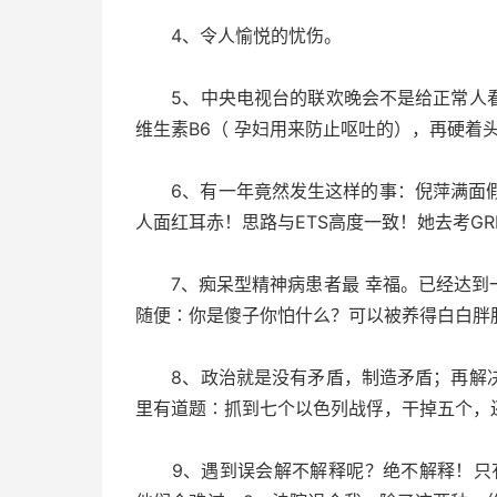
4、令人愉悦的忧伤。
5、中央电视台的联欢晚会不是给正常人看
维生素B6（ 孕妇用来防止呕吐的），再硬着
6、有一年竟然发生这样的事：倪萍满面假春
人面红耳赤！思路与ETS高度一致！她去考GR
7、痴呆型精神病患者最 幸福。已经达到一
随便∶你是傻子你怕什么？可以被养得白白胖
8、政治就是没有矛盾，制造矛盾；再解决
里有道题∶抓到七个以色列战俘，干掉五个，
9、遇到误会解不解释呢？绝不解释！只有