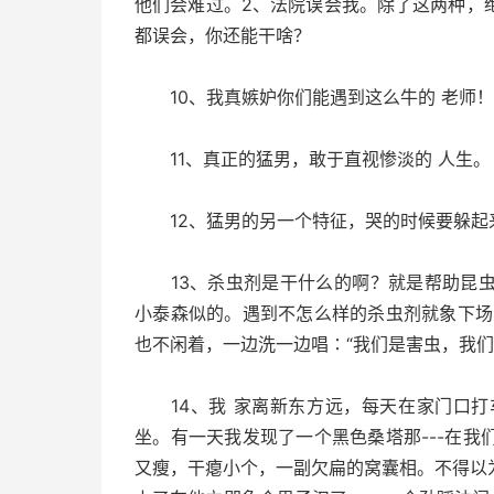
他们会难过。2、法院误会我。除了这两种，
都误会，你还能干啥？
10、我真嫉妒你们能遇到这么牛的 老师！
11、真正的猛男，敢于直视惨淡的 人生。
12、猛男的另一个特征，哭的时候要躲起
13、杀虫剂是干什么的啊？就是帮助昆虫
小泰森似的。遇到不怎么样的杀虫剂就象下场
也不闲着，一边洗一边唱∶“我们是害虫，我们
14、我 家离新东方远，每天在家门口打
坐。有一天我发现了一个黑色桑塔那---在
又瘦，干瘪小个，一副欠扁的窝囊相。不得以