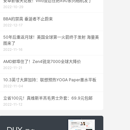
安卓影像天花板！vivo没忍住把X90系列相机发了
2022-10-29
BBA的禁脔 垂涎者不止蔚来
2022-12-17
50年后重返月球！美国全球第一火箭终于发射 海量美
图来了
2022-11-16
AMD蚌埠住了！Zen4锐龙7000全球大降价
2022-11-21
10.3英寸大屏加持：联想预热YOGA Paper墨水平板
2022-11-04
立省100元！真维斯羊羔毛男士外套：69.9元包邮
2022-11-12