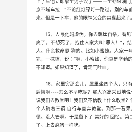
上了车他立即象个男子汉了——一个劲踩油门
京不堵车拉！”不论红灯绿灯一路过，别的车
来。但是一下车，他的眼神又变的窝囊起来了
15、人最他妈虚伪。你去跳崖自杀，看见了
爽了，不想死了，抱住人家大叫“恩人！”，
人。什么救命恩 狗的。比如小蜜蜂。人家一
完，一抹嘴，说∶“啊，小蜜蜂，你真是辛勤
不知道。如果知道了，肯定气吐血。
16、家里穷那会儿，屋里坐四个人，只有
后悔啊----怎么不早吃呢？那人兴高采烈地
说我们去教堂吧！我们又不信教上什么教堂？
个人骑着三辆 自行车直奔教堂。到那一看
顿。没人管啊。于是留下了 美好的 回忆。
了。上去疯狗一样吃。