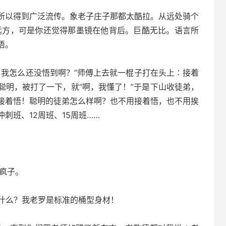
所以得到广泛流传。象老子庄子那都太酷拉。从远处骑个
远方，可是你还觉得那墨镜在他背后。巨酷无比。语言所
悟。
我怎么还没悟到啊？”师傅上去就一棍子打在头上∶接着
聪明，被打了一下，就“啊，我懂了！”于是下山收徒弟，
接着悟！聪明的徒弟怎么样啊？也不用接着悟，也不用挨
刺班、12周班、15周班……
疯子。
什么？我老罗是标准的桶型身材！