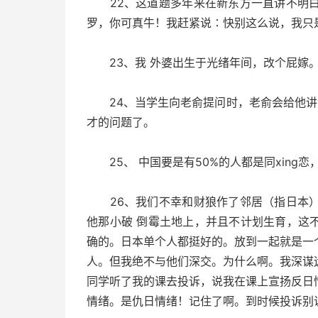
22、这道题多年来在新东方一直讲不明白
罗，你可真牛！我赶紧说∶快别这么说，我只
23、我 外婆出生于光绪年间，改个屁嫁
24、当学生向老俞提问时，老俞会给他讲个
才的问题了。
25、 中国要是有50%的人都是同xing
26、我们不幸和财狼作了邻居（指日本）
他那小破 倒霉土地上，并且不计划生育，这
确的。日本单个人都挺好的。放到一起就是一
人。但我绝不与他们深交。为什么啊。我深谋
同学听了我的课去投诉，说我在课上宣扬反日
情绪。是仇日情绪！记住了啊。到时候投诉别