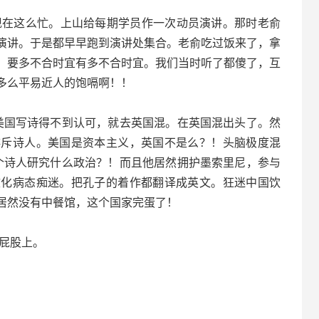
在这么忙。上山给每期学员作一次动员演讲。那时老俞
演讲。于是都早早跑到演讲处集合。老俞吃过饭来了，拿
。要多不合时宜有多不合时宜。我们当时听了都傻了，互
多么平易近人的饱嗝啊！！
美国写诗得不到认可，就去英国混。在英国混出头了。然
排斥诗人。美国是资本主义，英国不是么？！头脑极度混
一个诗人研究什么政治？！而且他居然拥护墨索里尼，参与
文化病态痴迷。把孔子的着作都翻译成英文。狂迷中国饮
居然没有中餐馆，这个国家完蛋了！
屁股上。