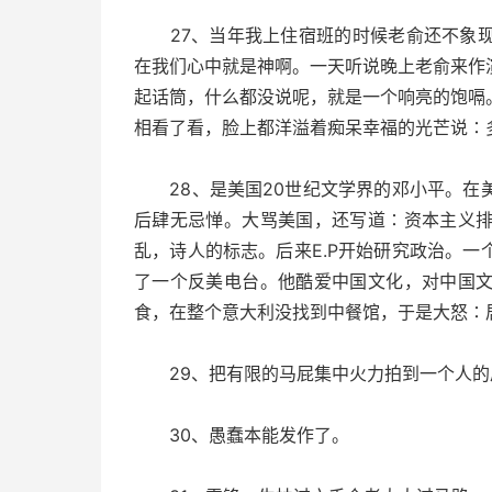
27、当年我上住宿班的时候老俞还不象现
在我们心中就是神啊。一天听说晚上老俞来作
起话筒，什么都没说呢，就是一个响亮的饱嗝
相看了看，脸上都洋溢着痴呆幸福的光芒说∶
28、是美国20世纪文学界的邓小平。在
后肆无忌惮。大骂美国，还写道∶资本主义
乱，诗人的标志。后来E.P开始研究政治。
了一个反美电台。他酷爱中国文化，对中国
食，在整个意大利没找到中餐馆，于是大怒∶
29、把有限的马屁集中火力拍到一个人的
30、愚蠢本能发作了。