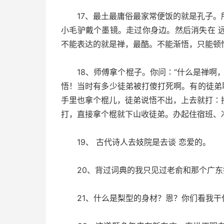
17、最土最庸俗最家常便饭的就是孔子。
小毛驴戴个墨镜。走过你身边。然后消失在 
不能表达的就是禅，最酷。不能渐悟，只能顿
18、师傅拿个棍子。你问∶“什么是禅啊，
悟！当时有多少徒弟被打傻打死啊。有的徒弟
手里也拿个棍儿，徒弟说悟不出，上去就打∶
打，直接拿个棍就下山收徒弟。办起住宿班、冲
19、 古代诗人去妓院是去谈 恋爱的。
20、背过词典的我只见过老俞和那个广东
21、什么是梨型的身材？恩？你们看我干