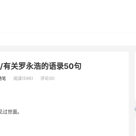
/有关罗永浩的语录50句
随笔
阅读(596)
评论(0)
。
见过世面。