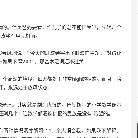
的。但是爸妈要看，作儿子的总不能回屋吧，先吃几个
头皮坐在电视机前。
风地说：“ 今天的联欢会突出了联欢的主题。”对得让
E如果不得2400，那基本是词汇不过关！
个高深的境界，每天都处于非常high的状态。而且干啥
胖，永远处于放风状态。
矛盾。其实就是制造仇恨的。巴勒斯坦的小学数学课本
还剩几个？连数学都灌输仇恨的民族是没有 希望的。
两种情况我才解释∶1、亲人误会我。如果我不解释，