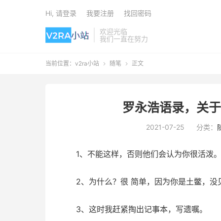
Hi, 请登录
我要注册
找回密码
欢迎光临
我们一直在努力
当前位置：
v2ra小站
随笔
正文


罗永浩语录，关于
2021-07-25
分类：
1、不能这样，否则他们会认为你很活泼
2、为什么？很 简单，因为你是土鳖，没
3、这时我赶紧掏出记事本，写遗嘱。