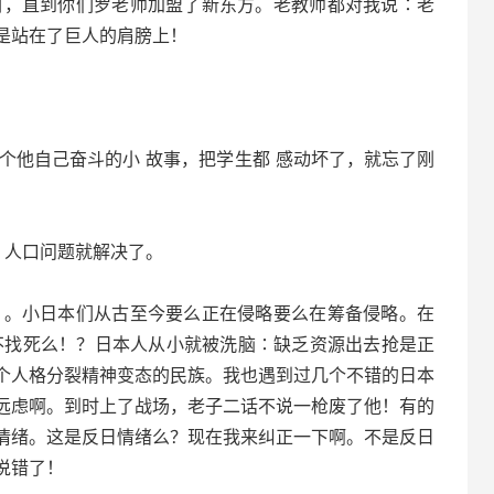
，直到你们罗老师加盟了新东方。老教师都对我说∶老
是站在了巨人的肩膀上！
。
他自己奋斗的小 故事，把学生都 感动坏了，就忘了刚
恋，人口问题就解决了。
。小日本们从古至今要么正在侵略要么在筹备侵略。在
不找死么！？日本人从小就被洗脑∶缺乏资源出去抢是正
个人格分裂精神变态的民族。我也遇到过几个不错的日本
远虑啊。到时上了战场，老子二话不说一枪废了他！有的
情绪。这是反日情绪么？现在我来纠正一下啊。不是反日
说错了！