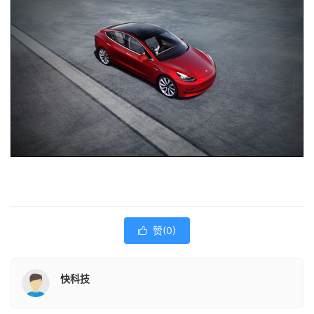
赞(
0
)

快科技