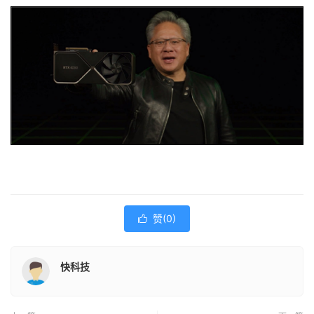
赞(
0
)

快科技