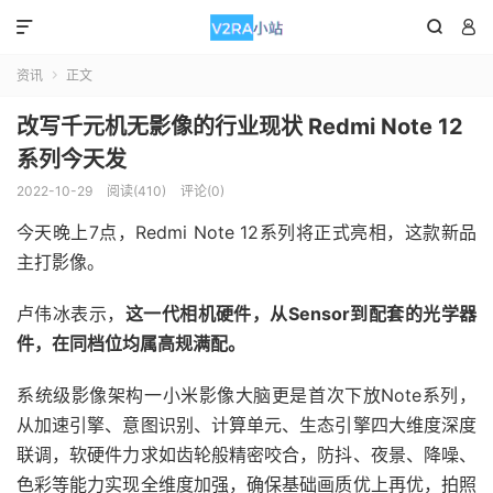



资讯
正文

改写千元机无影像的行业现状 Redmi Note 12
系列今天发
2022-10-29
阅读(410)
评论(0)
今天晚上7点，Redmi Note 12系列将正式亮相，这款新品
主打影像。
卢伟冰表示，
这一代相机硬件，从Sensor到配套的光学器
件，在同档位均属高规满配。
系统级影像架构一小米影像大脑更是首次下放Note系列，
从加速引擎、意图识别、计算单元、生态引擎四大维度深度
联调，软硬件力求如齿轮般精密咬合，防抖、夜景、降噪、
色彩等能力实现全维度加强，确保基础画质优上再优，拍照