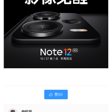
赞(
0
)

快科技