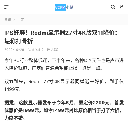



资讯
正文

IPS好屏！Redmi显示器27寸4K版双11降价：
堪称打骨折
2022-10-29
阅读(441)
评论(0)
今年PC行业整体低迷，下半年来，各种DIY元件也是应声进
入降价轨道，厂商们普遍希望能止损一点是一点。
双11到来，Redmi 27寸4K显示器同样迎来好价，到手仅
1499元。
据悉，这款显示器发布于今年6月，原定价2299元，首发
优惠价是1999元。如今1499元对比原价相当于打了六折，
力度不错。