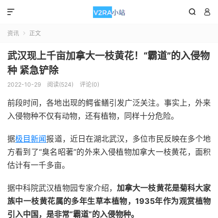



资讯
正文

武汉现上千亩加拿大一枝黄花！“霸道”的入侵物
种 紧急铲除
2022-10-29
阅读(524)
评论(0)
前段时间，各地出现的鳄雀鳝引发广泛关注。事实上，外来
入侵物种不仅有动物，还有植物，同样十分危险。
据
极目新闻
报道，近日在湖北武汉，多位市民反映在多个地
方看到了“臭名昭著”的外来入侵植物加拿大一枝黄花，面积
估计有一千多亩。
据中科院武汉植物园专家介绍，
加拿大一枝黄花是菊科大家
族中一枝黄花属的多年生草本植物，1935年作为观赏植物
引入中国，是非常“霸道”的入侵物种。