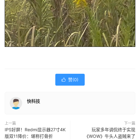
赞(
0
)

快科技
上一篇
下一篇
IPS好屏！Redmi显示器27寸4K
玩家多年调侃终于实现
版双11降价：堪称打骨折
《WOW》牛头人盗贼来了