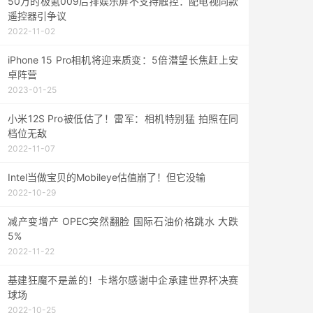
50万的极氪009后排娱乐屏不支持触控：配电视同款
遥控器引争议
2022-11-02
iPhone 15 Pro相机将迎来质变：5倍潜望长焦赶上安
卓阵营
2023-01-25
小米12S Pro被低估了！雷军：相机特别猛 拍照在同
档位无敌
2022-11-07
Intel当做宝贝的Mobileye估值崩了！但它没输
2022-10-29
减产变增产 OPEC突然翻脸 国际石油价格跳水 大跌
5%
2022-11-22
基建狂魔不是盖的！卡塔尔感谢中企承建世界杯决赛
球场
2022-10-25