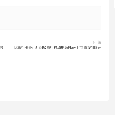
下一篇
倍
比银行卡还小！闪极随行移动电源Flow上市 首发188元