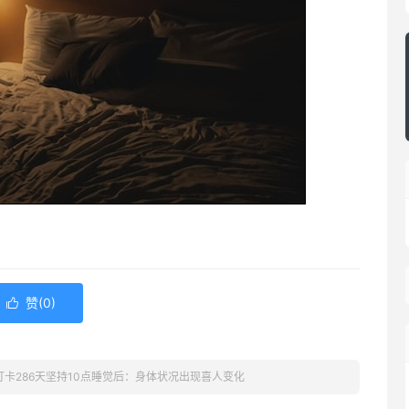
赞(
0
)

打卡286天坚持10点睡觉后：身体状况出现喜人变化