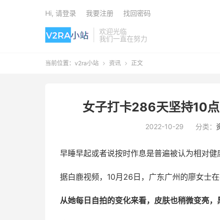
Hi, 请登录
我要注册
找回密码
欢迎光临
我们一直在努力
当前位置：
v2ra小站
资讯
正文


女子打卡286天坚持10
2022-10-29
分类：
早睡早起或者说按时作息是普遍被认为相对健
据白鹿视频，10月26日，广东广州的廖女士在
从她每日自拍的变化来看，皮肤也稍微变亮，