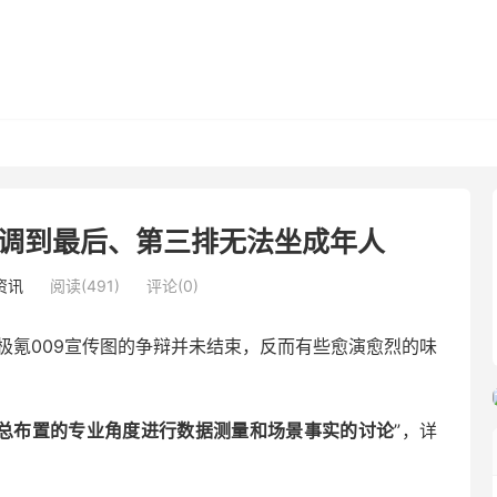
椅调到最后、第三排无法坐成年人
资讯
阅读(491)
评论(0)
极氪009宣传图的争辩并未结束，反而有些愈演愈烈的味
总布置的专业角度进行数据测量和场景事实的讨论
”，详