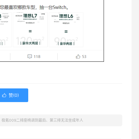
赞(
0
)

：极氪009二排座椅调到最后、第三排无法坐成年人