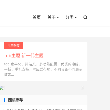

首页
关于
分类

吐血推荐
tob主题 新一代主题
tob 扁平化、简洁风、多功能配置，优秀的电脑、
平板、手机支持，响应式布局，不同设备不同展示
效果...


随机推荐