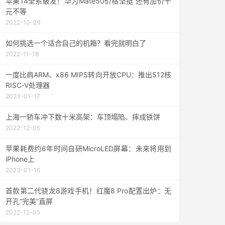
苹果14全系破发！华为Mate50价格坚挺 还有加价千
元不等
2022-10-29
如何挑选一个适合自己的机箱？看完就明白了
2022-11-18
一度比肩ARM、x86 MIPS转向开放CPU：推出512核
RISC-V处理器
2023-01-17
上海一轿车冲下数十米高架：车顶塌陷、摔成铁饼
2022-12-05
苹果耗费约6年时间自研MicroLED屏幕：未来将用到
iPhone上
2023-01-16
首款第二代骁龙8游戏手机！红魔8 Pro配置出炉：无
开孔“完美”直屏
2022-12-05