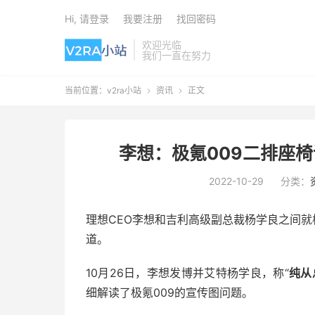
Hi, 请登录
我要注册
找回密码
欢迎光临
我们一直在努力
当前位置：
v2ra小站
资讯
正文


李想：极氪009二排座
2022-10-29
分类：
理想CEO李想和吉利高级副总裁杨学良之间就
道。
10月26日，李想发博并艾特杨学良，称“
纯从
细解读了极氪009的宣传图问题。