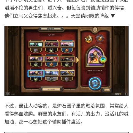
滔滔不绝的男生们，贼兴奋。但每每谈到辅助插件的停摆，
他们立马又变得焦虑起来。。。天黑请闭眼的牌组 ▼
不过，最让人动容的，是炉石圈子里的融洽氛围，常常给人
看得热血沸腾。群里的水友们，有活儿的出力，没活儿的喊
加油，都一心想把这个辅助插件盘活。