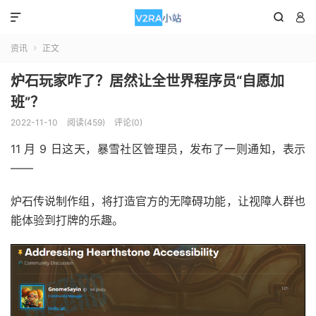



资讯
正文

炉石玩家咋了？居然让全世界程序员“自愿加
班”？
2022-11-10
阅读(459)
评论(0)
11 月 9 日这天，暴雪社区管理员，发布了一则通知，表示
——
炉石传说制作组，将打造官方的无障碍功能，让视障人群也
能体验到打牌的乐趣。