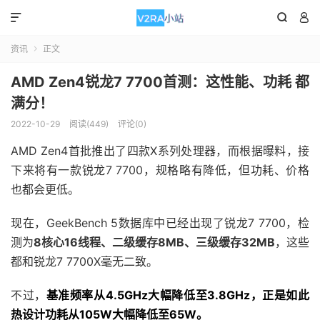



资讯
正文

AMD Zen4锐龙7 7700首测：这性能、功耗 都
满分！
2022-10-29
阅读(449)
评论(0)
AMD Zen4首批推出了四款X系列处理器，而根据曝料，接
下来将有一款锐龙7 7700，规格略有降低，但功耗、价格
也都会更低。
现在，GeekBench 5数据库中已经出现了锐龙7 7700，检
测为
8核心16线程、二级缓存8MB、三级缓存32MB
，这些
都和锐龙7 7700X毫无二致。
不过，
基准频率从4.5GHz大幅降低至3.8GHz，正是如此
热设计功耗从105W大幅降低至65W。