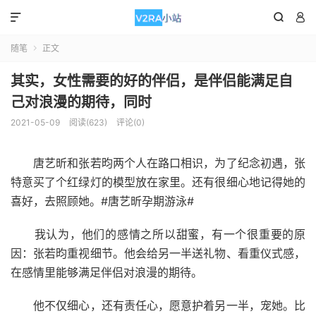



随笔
正文

其实，女性需要的好的伴侣，是伴侣能满足自
己对浪漫的期待，同时
2021-05-09
阅读(623)
评论(0)
唐艺昕和张若昀两个人在路口相识，为了纪念初遇，张
特意买了个红绿灯的模型放在家里。还有很细心地记得她的
喜好，去照顾她。#唐艺昕孕期游泳#
我认为，他们的感情之所以甜蜜，有一个很重要的原
因：张若昀重视细节。他会给另一半送礼物、看重仪式感，
在感情里能够满足伴侣对浪漫的期待。
他不仅细心，还有责任心，愿意护着另一半，宠她。比