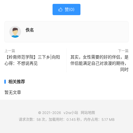
赞(
0
)

佚名
上一篇
下一篇
【岭南师范学院】三下乡|向阳
其实，女性需要的好的伴侣，是
心得：不想说再见
伴侣能满足自己对浪漫的期待，
同时
相关推荐
暂无文章
© 2021-2026
v2ra小站
网站地图
请求次数：58 次，加载用时：0.145 秒，内存占用：5.17 MB