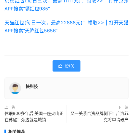
京东红包(每日三次，最高11111元)：领取>> | 打开京东
APP搜索“领红包985”
天猫红包(每日一次，最高22888元)：领取>> | 打开天猫
APP搜索“天降红包5656”
赞(
0
)

快科技
上一篇
下一篇
休眠800多年后 美国一座火山正
又一美系合资品牌倒下！广汽菲
在苏醒：旁边就是城镇
克将申请破产
相关推荐