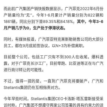
而此前广汽集团产销快报数据显示，广汽菲克2022年6月份
产销量均为“无”，今年1-6月累计产销量分别为822辆和
1861辆，同比分别下滑89.35%和84.18%。
其中，今年3-6
月产销几乎为0，生产处于停滞状态。
同时，有媒体报道，广汽菲亚特克莱斯勒销售公司的大部分
员工，都在9月底前签协议，以N+3为补偿离职。
目前整个公司，包括工厂只有不到300人在收尾，爆料透
露，对于广菲克长沙工厂，目前零跑、比亚迪等正在与广汽
进行商讨转让的可能性。
不过，值得一提的是，一直到广汽菲克将要破产，广汽和
Stellantis集团仍在互相指责对方。
今年早些时间，Stellantis集团CEO卡洛斯·塔瓦雷斯接受采
访时称，广汽集团不想遵守两家公司签署的具有约束力的谅