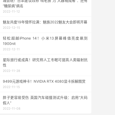
城会玩！日本建议改称“啃老族”为“大器晚成者”：还有
“糖尿病”病名
2022-11-12
魅友共度19年情怀拉满：魅族2022魅友大会即将开幕
2022-12-15
轻松超越iPhone 14！小米13屏幕峰值亮度飙到
1900nit
2022-12-11
星际旅行或成真！研究称人工冬眠可提高人类辐射抗
性
2022-11-28
9499元游戏神卡！NVIDIA RTX 4080显卡拆解图赏
2022-11-15
胖子更容易受伤 英国汽车碰撞测试升级：启用“大码
假人”
2022-11-08