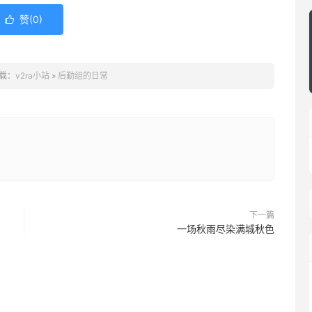
赞(
0
)

载：
v2ra小站
»
后勤组的日常
下一篇
一场秋雨尽染满城秋色