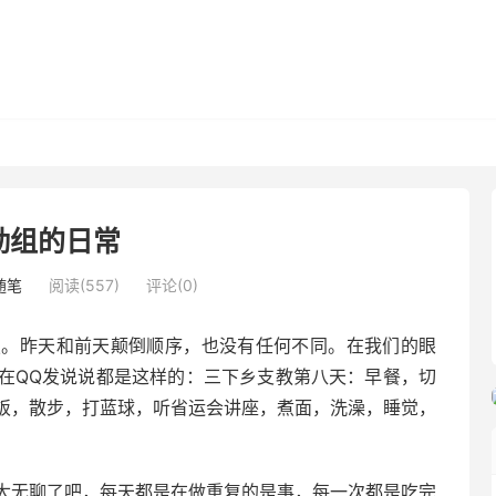
勤组的日常
随笔
阅读(557)
评论(0)
昨天和前天颠倒顺序，也没有任何不同。在我们的眼
在QQ发说说都是这样的：三下乡支教第八天：早餐，切
饭，散步，打蓝球，听省运会讲座，煮面，洗澡，睡觉，
无聊了吧，每天都是在做重复的是事，每一次都是吃完