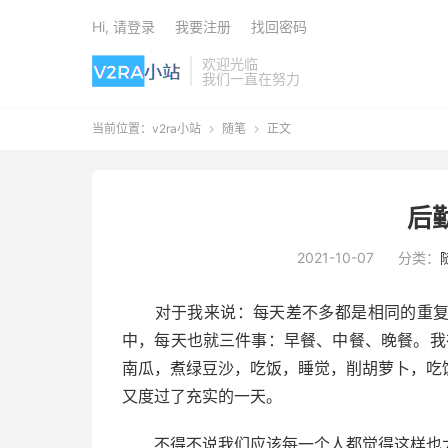
Hi, 请登录
我要注册
找回密码
欢迎光临
我们一直在努力
当前位置：
v2ra小站
随笔
正文


后
2021-10-07
分类：
对于我来说：每天差不多都是相同的重复。
中，每天也就三件事：早餐、中餐、晚餐。我
南瓜，煮绿豆沙，吃饭，睡觉，削胡萝卜，吃
又度过了充实的一天。
不得不说我们应该每一个人都觉得这样也太