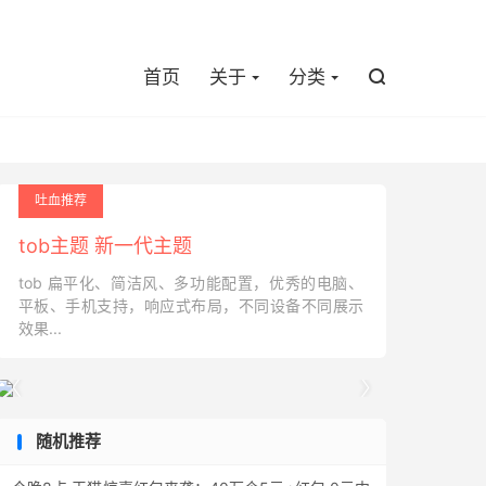

首页
关于
分类

吐血推荐
tob主题 新一代主题
tob 扁平化、简洁风、多功能配置，优秀的电脑、
平板、手机支持，响应式布局，不同设备不同展示
效果...


随机推荐