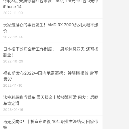
今晚8点 天猫惊喜红包来袭：40万个5元+红包 0元中
iPhone 14
2022-11-09
玩家最担心的事要发生！AMD RX 7900系列大概率涨
价
2022-12-14
日本松下公布全新工作制度：一周能休息四天 还可找
副业！
2022-10-29
福布斯发布2022中国内地富豪榜：钟睒睒榜首 雷军
第37
2022-11-10
法拉利超跑当婚车 雪天接亲上坡频繁打滑 网友：后驱
车肯定滑
2023-01-16
再无反向Q！韦神宣布退役 10年职业生涯结束 回家带
娃