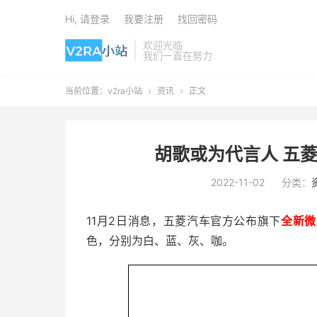
Hi, 请登录
我要注册
找回密码
欢迎光临
我们一直在努力
当前位置：
v2ra小站
资讯
正文


胡歌或为代言人 五菱A
2022-11-02
分类：
11月2日消息，五菱汽车官方公布旗下
全新微
色，分别为白、蓝、灰、咖。