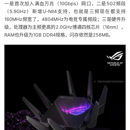
一是首次加入满血万兆（10Gbps）网口，二是5G2频段
（5.9GHz）新增U-NII4支持，也就是三频现在都支持
160MHz频宽了，4804MHz为电竞专属频段；三是硬件升
级，处理器为主频更高的2.0GHz博通四核芯片（16nm），
RAM也升级为1GB DDR4规格，闪存依然是256MB。