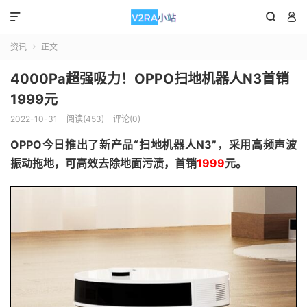



资讯
正文

4000Pa超强吸力！OPPO扫地机器人N3首销
1999元
2022-10-31
阅读(453)
评论(0)
OPPO今日推出了新产品“扫地机器人N3”，采用高频声波
振动拖地，可高效去除地面污渍，首销
1999
元。