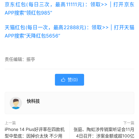
京东红包(每日三次，最高11111元)：领取>> | 打开京东
APP搜索“领红包985”
天猫红包(每日一次，最高22888元)：领取>> | 打开天猫
APP搜索“天降红包5656”
责任编辑：振亭
赞(
0
)

快科技
上一篇
下一篇
iPhone 14 Plus好评率在四款机
张庭、陶虹涉传销案听证会11月
型中垫底：因掉价太快 不少用
4日召开：涉案金额或超100亿