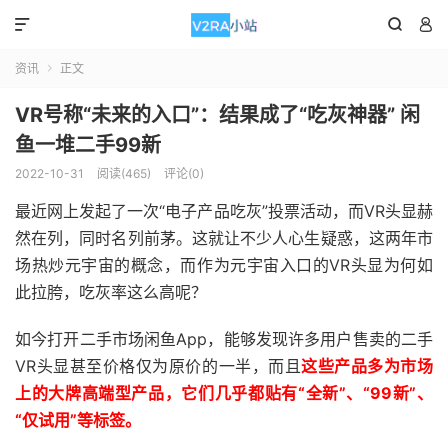



资讯
正文

VR号称“未来的入口”：结果成了“吃灰神器” 闲
鱼一堆二手99新
2022-10-31
阅读(465)
评论(0)
最近网上发起了一次“电子产品吃灰”投票活动，而VR头显赫
然在列，同时名列前茅。这就让不少人心生疑惑，这两年市
场热炒元宇宙的概念，而作为元宇宙入口的VR头显为何如
此拉胯，吃灰率这么高呢？
如今打开二手市场闲鱼App，能够发现许多用户售卖的二手
VR头显甚至价格仅为原价的一半，而且
这些产品多为市场
上的大牌高端型产品，它们几乎都贴有“全新”、“99新”、
“仅试用”等标签。