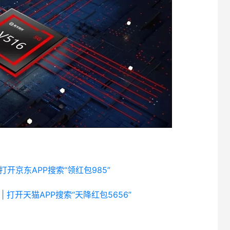
 打开京东APP搜索“领红包985”
| 打开天猫APP搜索“天降红包5656”