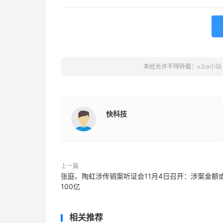
未经允许不得转载：
v2ra小站
快科技
上一篇
张庭、陶虹涉传销案听证会11月4日召开：涉案金额
100亿
相关推荐