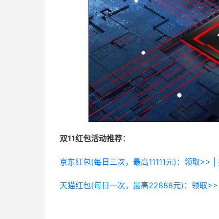
双11红包活动推荐：
京东红包(每日三次，最高11111元)：领取>> |
天猫红包(每日一次，最高22888元)：领取>> 