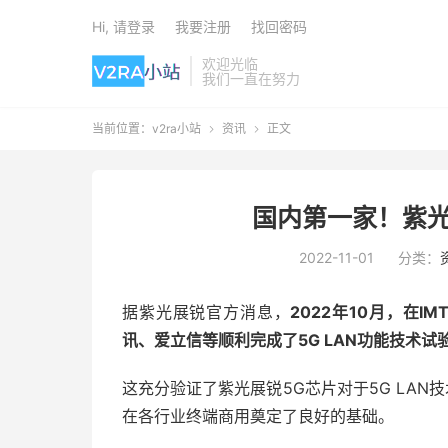
Hi, 请登录
我要注册
找回密码
欢迎光临
我们一直在努力
当前位置：
v2ra小站
资讯
正文


国内第一家！紫光
2022-11-01
分类：
据紫光展锐官方消息，
2022年10月，在I
讯、爱立信等顺利完成了5G LAN功能技术试
这充分验证了紫光展锐5G芯片对于5G LAN
在各行业终端商用奠定了良好的基础。