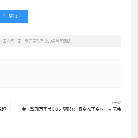
赞(
0
)

»
国内第一家！紫光展锐完成5G局域网测试
下一篇
或超
金卡戴珊万圣节COS“魔形女” 紧身衣下身材一览无余