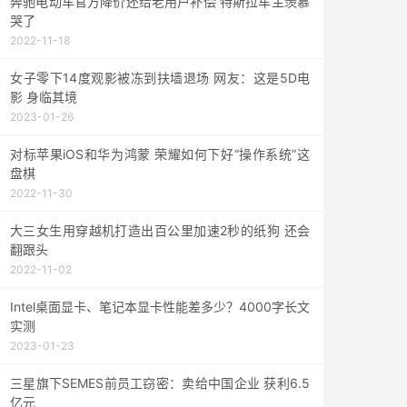
奔驰电动车官方降价还给老用户补偿 特斯拉车主羡慕
哭了
2022-11-18
女子零下14度观影被冻到扶墙退场 网友：这是5D电
影 身临其境
2023-01-26
对标苹果iOS和华为鸿蒙 荣耀如何下好“操作系统”这
盘棋
2022-11-30
大三女生用穿越机打造出百公里加速2秒的纸狗 还会
翻跟头
2022-11-02
Intel桌面显卡、笔记本显卡性能差多少？4000字长文
实测
2023-01-23
三星旗下SEMES前员工窃密：卖给中国企业 获利6.5
亿元