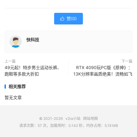
赞(
0
)

快科技
上一篇
下一篇
49元起！特步男士运动长裤、
RTX 4090玩PC版《原神》：
跑鞋等多款大折扣
13K分辨率画质绝美！流畅如飞
相关推荐
暂无文章
© 2021-2026
v2ra小站
网站地图
请求次数：57 次，加载用时：0.142 秒，内存占用：5.19 MB