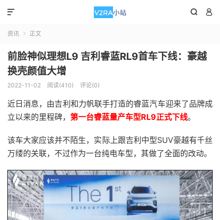



资讯
正文

前脸神似理想L9 吉利睿蓝RL9首车下线：豪越
换壳颜值大增
2022-11-02
阅读(410)
评论(0)
近日消息，由吉利和力帆联手打造的睿蓝汽车迎来了品牌成
立以来的里程碑，
第一台睿蓝量产车型RL9正式下线
。
该车大家应该并不陌生，实际上跟吉利中型SUV豪越有千丝
万缕的关联，不过作为一台纯电车型，其做了全面的改动。