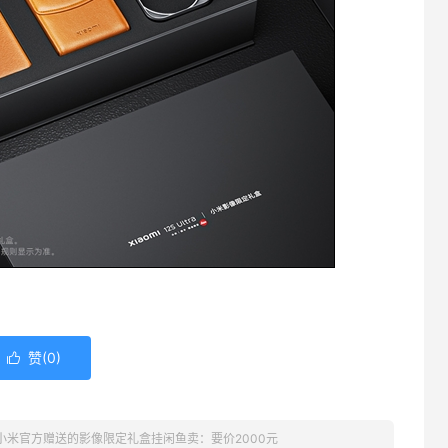
赞(
0
)

小米官方赠送的影像限定礼盒挂闲鱼卖：要价2000元