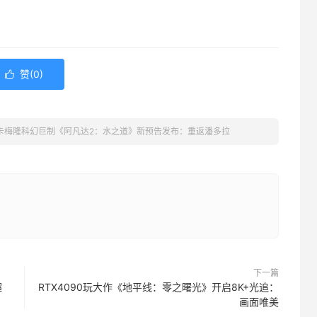
赞(
0
)

！卡梅隆科幻巨制《阿凡达2：水之道》新预告发布：重返潘多拉
下一篇
超
RTX4090玩大作《地平线：零之曙光》开启8K+光追：
画面唯美