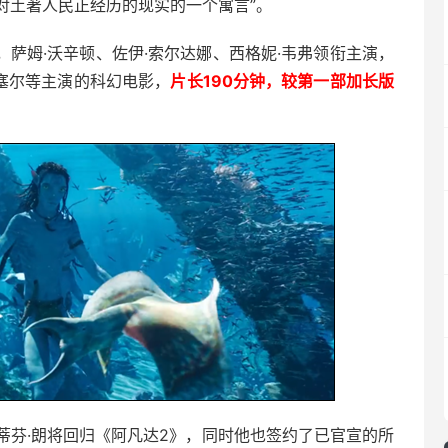
对土著人民正经历的现实的一个寓言”。
，萨姆·沃辛顿、佐伊·索尔达娜、西格妮·韦弗领衔主演，
迪塞尔等主演的科幻电影，
片长190分钟，较第一部加长版
蒂芬·朗将回归《阿凡达2》，同时他也签约了已官宣的所