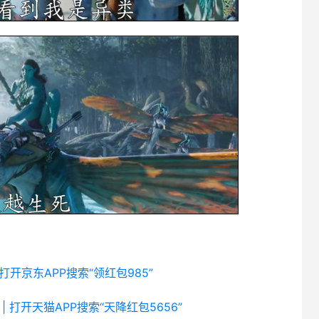
 打开京东APP搜索“领红包985”
| 打开天猫APP搜索“天降红包5656”