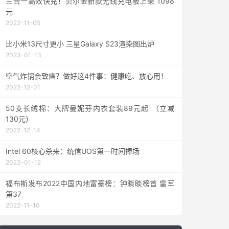
三合一高效快充！贝尔金新款无线充电板上架 1098
元
2022-11-05
比小米13尺寸更小 三星Galaxy S23渲染图出炉
2023-01-13
空气炸锅会致癌？做好这4件事：健康吃、放心用！
2022-12-01
50支长绒棉：大牌曼妮芬内衣套装89元起 （立减
130元）
2022-12-14
Intel 60核心杀来：统信UOS第一时间捧场
2023-01-12
福布斯发布2022中国内地富豪榜：钟睒睒榜首 雷军
第37
2022-11-10