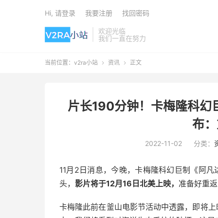
Hi, 请登录
我要注册
找回密码
欢迎光临
我们一直在努力
当前位置：
v2ra小站
资讯
正文


片长190分钟！卡梅隆科幻
布：
2022-11-02
分类：
11月2日消息，今晚，卡梅隆科幻巨制《阿
头，
影片将于12月16日北美上映，
准备好重返
卡梅隆此前在釜山电影节活动中透露，即将上映