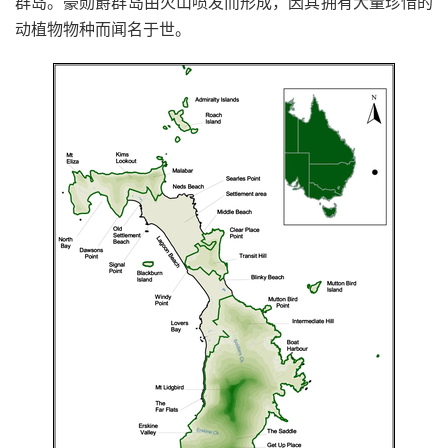
群岛。豪勋爵群岛由火山喷发而形成，因其拥有大量珍惜的
动植物物种而闻名于世。