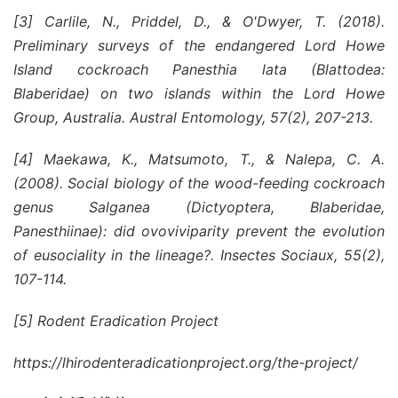
[3] Carlile, N., Priddel, D., & O'Dwyer, T. (2018).
Preliminary surveys of the endangered Lord Howe
Island cockroach Panesthia lata (Blattodea:
Blaberidae) on two islands within the Lord Howe
Group, Australia. Austral Entomology, 57(2), 207-213.
[4] Maekawa, K., Matsumoto, T., & Nalepa, C. A.
(2008). Social biology of the wood-feeding cockroach
genus Salganea (Dictyoptera, Blaberidae,
Panesthiinae): did ovoviviparity prevent the evolution
of eusociality in the lineage?. Insectes Sociaux, 55(2),
107-114.
[5] Rodent Eradication Project
https://lhirodenteradicationproject.org/the-project/