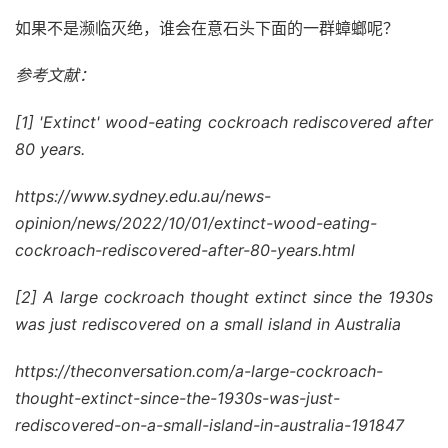
如果不是濒临灭绝，谁会在意石头下面的一群蟑螂呢？
参考文献：
[1] 'Extinct' wood-eating cockroach rediscovered after
80 years.
https://www.sydney.edu.au/news-
opinion/news/2022/10/01/extinct-wood-eating-
cockroach-rediscovered-after-80-years.html
[2] A large cockroach thought extinct since the 1930s
was just rediscovered on a small island in Australia
https://theconversation.com/a-large-cockroach-
thought-extinct-since-the-1930s-was-just-
rediscovered-on-a-small-island-in-australia-191847