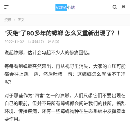



资讯
正文

“灭绝”了80多年的蟑螂 怎么又重新出现了？！
2022-11-02
阅读(447)
评论(0)
说起蟑螂，估计会勾起不少人的惨痛回忆。
每每看到蟑螂突然窜出，再从视野里消失，大家的血压可能
都会往上跳一跳，然后吐槽一句：这蟑螂怎么就除不干净
呢？
对于那些作为“四害”之一的蟑螂，人们只想它们不要出现在
自己的眼前，但并不是所有蟑螂都会闯进我们的住所，搞乱
环境、传播疾病，还有一些蟑螂物种在生态系统中发挥着重
要作用。