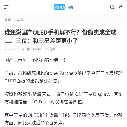



资讯
正文

谁还说国产OLED手机屏不行？份额卖成全球
二、三位：和三星差距更小了
2022-11-09
阅读(414)
评论(0)
国产显示屏，不能再被小看了！
日前，市场研究机构Stone Partners给出了今年三季度移动
OLED面板的出货预测报告。
按照份额和出货量来看，前三位依次是三星Display、京东
方和维信诺，LG Display仅排在第四位。
其中三星的OLED屏出货量已经是连续四个季度下滑，份额
方面，同比大跌近11个百分点。