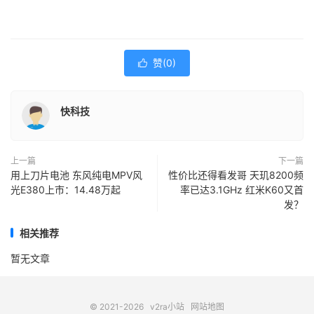
赞(
0
)

快科技
上一篇
下一篇
用上刀片电池 东风纯电MPV风
性价比还得看发哥 天玑8200频
光E380上市：14.48万起
率已达3.1GHz 红米K60又首
发？
相关推荐
暂无文章
© 2021-2026
v2ra小站
网站地图