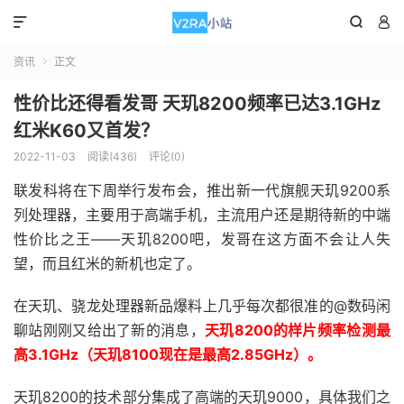



资讯
正文

性价比还得看发哥 天玑8200频率已达3.1GHz
红米K60又首发？
2022-11-03
阅读(436)
评论(0)
联发科将在下周举行发布会，推出新一代旗舰天玑9200系
列处理器，主要用于高端手机，主流用户还是期待新的中端
性价比之王——天玑8200吧，发哥在这方面不会让人失
望，而且红米的新机也定了。
在天玑、骁龙处理器新品爆料上几乎每次都很准的@数码闲
聊站刚刚又给出了新的消息，
天玑8200的样片频率检测最
高3.1GHz（天玑8100现在是最高2.85GHz）。
天玑8200的技术部分集成了高端的天玑9000，具体我们之