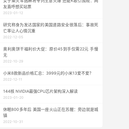
女子乘火车遇麻将专列生意火爆 还能K歌引围观：网
友直呼想买站票
2023-01-12
研究称身为发达国家的美国道路安全很落后：事故死
亡率让人心情沉重
2022-12-05
奥利奥饼干福利价大促：原价45到手仅需22元 手慢
无
2022-10-29
小米8款新品价格汇总：3999元的小米13爱不爱？
2022-12-11
144核 NVIDIA最强CPU芯片架构深入解读
2023-01-20
休眠800多年后 美国一座火山正在苏醒：旁边就是城
镇
2022-10-31