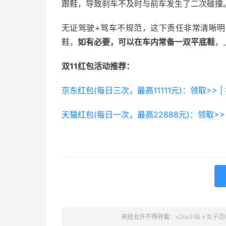
跟鞋，导致刹车不及时与前车发生了二次碰撞
无证驾驶+驾车不规范，这下责任非常清晰
鞋，
如有必要，可以在车内常备一双平底鞋
，
双11红包活动推荐：
京东红包(每日三次，最高11111元)：领取>> |
天猫红包(每日一次，最高22888元)：领取>> 
未经允许不得转载：
v2ra小站
»
女子连