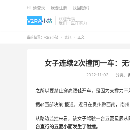
Hi, 请登录
我要注册
找回密码
欢迎光临
我们一直在努力
当前位置：
v2ra小站
资讯
正文


女子连续2次撞同一车：无
2022-11-03
分类：
之所以要禁止穿高跟鞋开车，是因为支撑力不
据@西部决策 报道，近日在贵州黔西南，南
从路边监控来看，该女子驾驶一台五菱星辰从
台直行的五菱小面发生了碰撞。