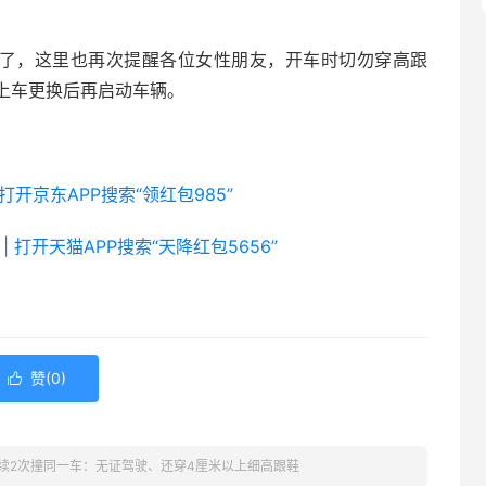
。
明了，这里也再次提醒各位女性朋友，开车时切勿穿高跟
上车更换后再启动车辆。
 打开京东APP搜索“领红包985”
| 打开天猫APP搜索“天降红包5656”
赞(
0
)

续2次撞同一车：无证驾驶、还穿4厘米以上细高跟鞋