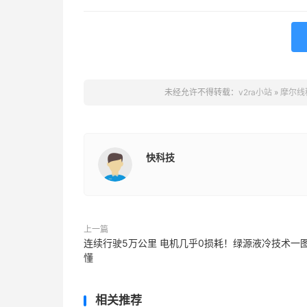
未经允许不得转载：
v2ra小站
»
摩尔线
快科技
上一篇
连续行驶5万公里 电机几乎0损耗！绿源液冷技术一
懂
相关推荐