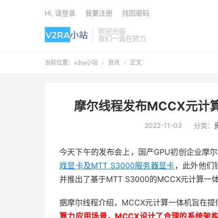
Hi, 请登录
我要注册
找回密码
欢迎光临
我们一直在努力
当前位置：
v2ra小站
资讯
正文


摩尔线程发布MCCX元计
2022-11-03
分类：
今天下午的发布会上，国产GPU初创企业摩尔
戏显卡及MTT S3000服务器显卡
，此外他们
并推出了基于MTT S3000的MCCX元计算一
据摩尔线程介绍，MCCX元计算一体机旨在
算力应用场景，MCCX设计了合理的系统架