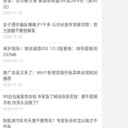
居家、办公都方便 桌面收纳盒3件套29.9元（减50
元）
2022-11-19
女子遇诈骗反赚骗子1千多 认识炒股专家被坑惨：官
方提醒不要想暴富
2022-11-22
保护隐私！微信键盘iOS 1.0.2版更新：体积膨胀到
237MB
2023-01-13
推广信息又多了：Win11新预览版开始菜单出现网站
推荐
2022-11-22
90后也报复性存钱 专家急了喊话快多花钱：都不爱换
手机 你多久没换了？
2023-01-11
新能源汽车冬天要不要热车？专家告诉你怎么做才不
伤车