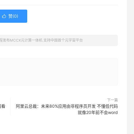
赞(
0
)

程发布MCCX元计算一体机 支持中国首个元宇宙平台
下一篇
图看
阿里云总裁：未来80%应用由非程序员开发 不懂低代码
就像20年前不会word