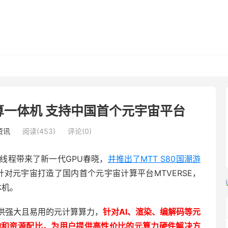
算一体机 支持中国首个元宇宙平台
资讯
阅读(453)
评论(0)
线程带来了新一代GPU春晓，
并推出了MTT S80国潮游
针对元宇宙打造了国内首个元宇宙计算平台MTVERSE，
体机。
提供强大且易用的元计算算力，
针对AI、渲染、编解码等元
构和资源配比，为用户提供高性价比的元算力硬件解决方