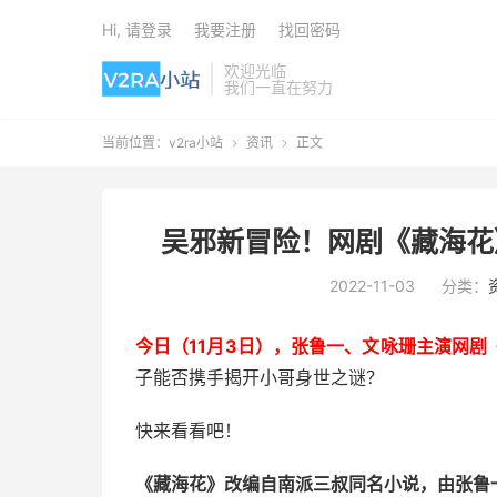
Hi, 请登录
我要注册
找回密码
欢迎光临
我们一直在努力
当前位置：
v2ra小站
资讯
正文


吴邪新冒险！网剧《藏海花
2022-11-03
分类：
今日（11月3日），张鲁一、文咏珊主演网
子能否携手揭开小哥身世之谜？
快来看看吧！
《藏海花》改编自南派三叔同名小说，由张鲁