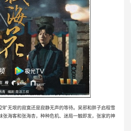
空旷无垠的寂寞还是寂静无声的等待。吴邪和胖子启程雪
妹张海客和张海杏，种种危机、迷局一触即发，张家的神