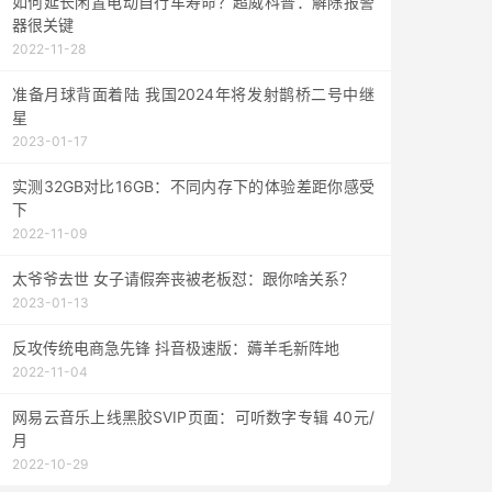
如何延长闲置电动自行车寿命？超威科普：解除报警
器很关键
2022-11-28
准备月球背面着陆 我国2024年将发射鹊桥二号中继
星
2023-01-17
实测32GB对比16GB：不同内存下的体验差距你感受
下
2022-11-09
太爷爷去世 女子请假奔丧被老板怼：跟你啥关系？
2023-01-13
反攻传统电商急先锋 抖音极速版：薅羊毛新阵地
2022-11-04
网易云音乐上线黑胶SVIP页面：可听数字专辑 40元/
月
2022-10-29