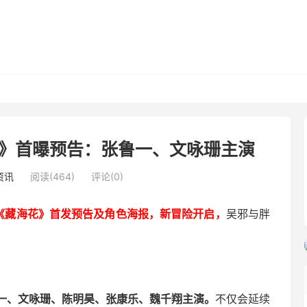
》首曝预告：张鲁一、文咏珊主演
资讯
阅读(464)
评论(0)
剧《藏海花》首发预告及角色海报，新冒险开启，
吴邪与胖
一、文咏珊、陈明昊、张康乐、魏千翔主演。
不仅会延续