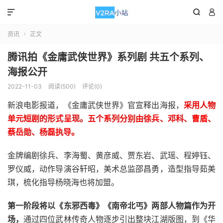



资讯
正文

腾讯拍《金庸武侠世界》系列剧 共五个系列、
海报公开
2022-11-03
阅读(500)
评论(0)
新浪电影报道，《金庸武侠世界》官宣释出海报，
采用人物
单元短剧的形式呈现。五个系列分别由徐兵、邓科、曹盾、
蔡岳勋、杨磊执导。
金牌编剧徐兵、李海蜀、黄彦威、贾东岩、武瑶、程婷钰、
罗仪威，动作导演谷轩昭，美术总监邵昌勇，造型指导茹美
琪，梳化指导杨晓海也将加盟。
第一阶段将以《东邪西毒》《南帝北丐》两部人物篇作为开
场，
通过四位武林传奇人物逐步引出整块江湖版图，到《华