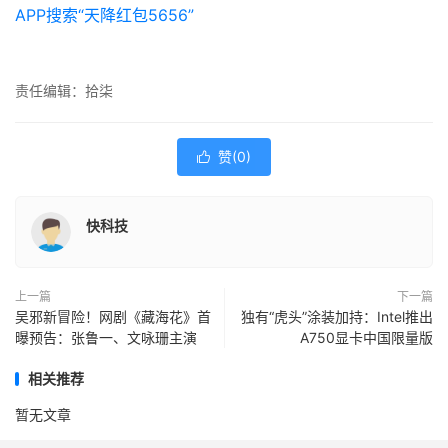
APP搜索“天降红包5656”
责任编辑：拾柒
赞(
0
)

快科技
上一篇
下一篇
吴邪新冒险！网剧《藏海花》首
独有“虎头”涂装加持：Intel推出
曝预告：张鲁一、文咏珊主演
A750显卡中国限量版
相关推荐
暂无文章