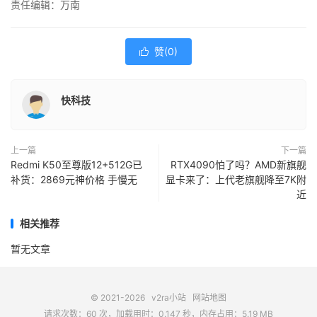
责任编辑：万南
赞(
0
)

快科技
上一篇
下一篇
Redmi K50至尊版12+512G已
RTX4090怕了吗？AMD新旗舰
补货：2869元神价格 手慢无
显卡来了：上代老旗舰降至7K附
近
相关推荐
暂无文章
© 2021-2026
v2ra小站
网站地图
请求次数：60 次，加载用时：0.147 秒，内存占用：5.19 MB